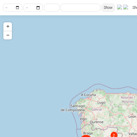
Show
Sh
+
−
2
187
45