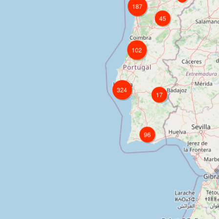
102
324
17
96