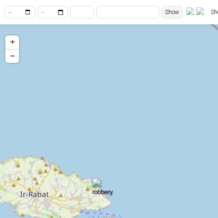
Show
Sh
+
−