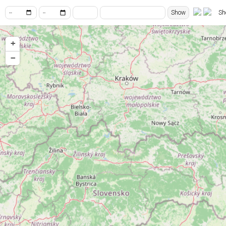
Show
Sh
+
−
7
4